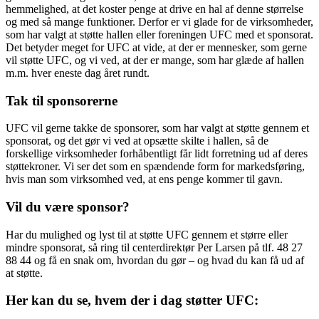
hemmelighed, at det koster penge at drive en hal af denne størrelse
og med så mange funktioner. Derfor er vi glade for de virksomheder,
som har valgt at støtte hallen eller foreningen UFC med et sponsorat.
Det betyder meget for UFC at vide, at der er mennesker, som gerne
vil støtte UFC, og vi ved, at der er mange, som har glæde af hallen
m.m. hver eneste dag året rundt.
Tak til sponsorerne
UFC vil gerne takke de sponsorer, som har valgt at støtte gennem et
sponsorat, og det gør vi ved at opsætte skilte i hallen, så de
forskellige virksomheder forhåbentligt får lidt forretning ud af deres
støttekroner. Vi ser det som en spændende form for markedsføring,
hvis man som virksomhed ved, at ens penge kommer til gavn.
Vil du være sponsor?
Har du mulighed og lyst til at støtte UFC gennem et større eller
mindre sponsorat, så ring til centerdirektør Per Larsen på tlf. 48 27
88 44 og få en snak om, hvordan du gør – og hvad du kan få ud af
at støtte.
Her kan du se, hvem der i dag støtter UFC: